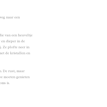
weg naar een
ie van een heuveltje
 en dieper in de
. Ze plofte neer in
et de kristallen en
. De rust, maar
 we moeten genieten
oms is.