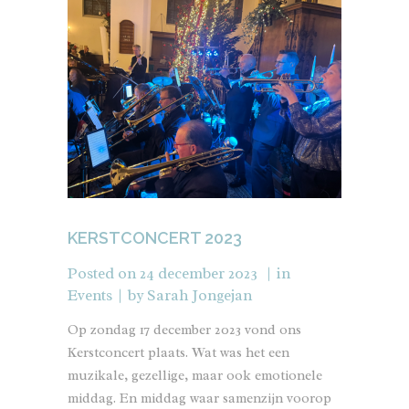
KERSTCONCERT 2023
Posted on
24 december 2023
in
Events
by
Sarah Jongejan
Op zondag 17 december 2023 vond ons
Kerstconcert plaats. Wat was het een
muzikale, gezellige, maar ook emotionele
middag. En middag waar samenzijn voorop