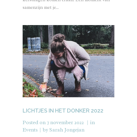
samenzijn met je...
LICHTJES IN HET DONKER 2022
Posted on
7 november 2022
in
Events
by
Sarah Jongejan