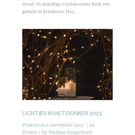
stond. De prachtige Oudshoornse Kerk was
gehuld in kerstferen. Het...
LICHTJES IN HET DONKER 2023
Posted on
6 november 2023
in
Events
by
Nadine Stegerhoek