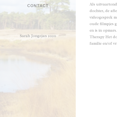
Als uitvaartond
CONTACT
dochter, de af
videogesprek me
oude filmpjes g
en is in opmars
Sarah Jongejan 2020
Therapy Het doe
familie en/of v
READ MORE