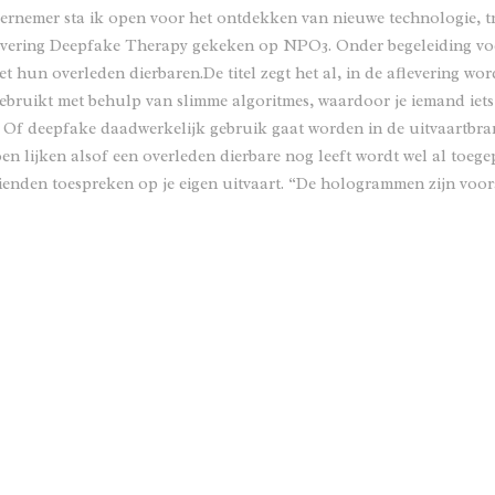
ernemer sta ik open voor het ontdekken van nieuwe technologie, tr
levering Deepfake Therapy gekeken op NPO3. Onder begeleiding voe
t hun overleden dierbaren.De titel zegt het al, in de aflevering w
ebruikt met behulp van slimme algoritmes, waardoor je iemand iets
. Of deepfake daadwerkelijk gebruik gaat worden in de uitvaartbran
n lijken alsof een overleden dierbare nog leeft wordt wel al toege
rienden toespreken op je eigen uitvaart. “De hologrammen zijn voora