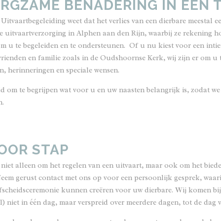
RGZAME BENADERING IN EEN T
Uitvaartbegeleiding weet dat het verlies van een dierbare meestal e
e uitvaartverzorging in Alphen aan den Rijn, waarbij ze rekening 
om u te begeleiden en te ondersteunen. Of u nu kiest voor een int
rienden en familie zoals in de
Oudshoornse Kerk
, wij zijn er om u
n, herinneringen en speciale wensen.
d om te begrijpen wat voor u en uw naasten belangrijk is, zodat w
n.
OOR STAP
t niet alleen om het regelen van een uitvaart, maar ook om het bie
 Neem gerust
contact
met ons op voor een persoonlijk gesprek, waar
afscheidsceremonie kunnen creëren voor uw dierbare. Wij komen bij 
l) niet in één dag, maar verspreid over meerdere dagen, tot de dag v