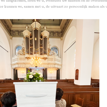
 we langskomen, leren we u, eventueel uw naasten en de overledene
r kunnen we, samen met u, de uitvaart zo persoonlijk maken als u 