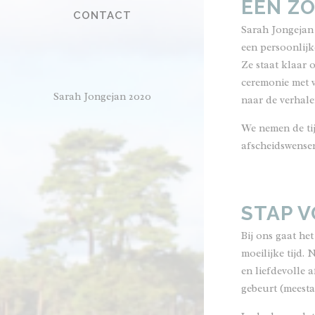
EEN ZO
CONTACT
Sarah Jongejan 
een persoonlijk
Ze staat klaar 
ceremonie met v
Sarah Jongejan 2020
naar de verhale
We nemen de tij
afscheidswense
STAP V
Bij ons gaat he
moeilijke tijd.
en liefdevolle 
gebeurt (meesta