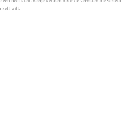
 een heel klein beetje kennen door de verhalen die verteld
zelf wilt.